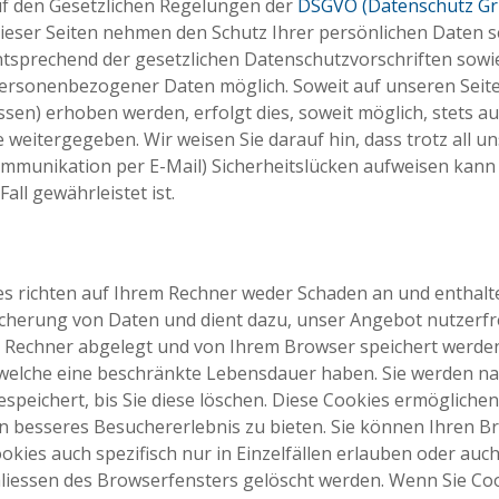
f den Gesetzlichen Regelungen der
DSGVO (Datenschutz G
 dieser Seiten nehmen den Schutz Ihrer persönlichen Daten s
sprechend der gesetzlichen Datenschutzvorschriften sowi
 personenbezogener Daten möglich. Soweit auf unseren Sei
sen) erhoben werden, erfolgt dies, soweit möglich, stets au
e weitergegeben. Wir weisen Sie darauf hin, dass trotz all
ommunikation per E-Mail) Sicherheitslücken aufweisen kann
Fall gewährleistet ist.
es richten auf Ihrem Rechner weder Schaden an und enthalt
icherung von Daten und dient dazu, unser Angebot nutzerfre
rem Rechner abgelegt und von Ihrem Browser speichert werd
 welche eine beschränkte Lebensdauer haben. Sie werden na
peichert, bis Sie diese löschen. Diese Cookies ermöglichen
besseres Besuchererlebnis zu bieten. Sie können Ihren Bro
kies auch spezifisch nur in Einzelfällen erlauben oder auc
liessen des Browserfensters gelöscht werden. Wenn Sie Cook